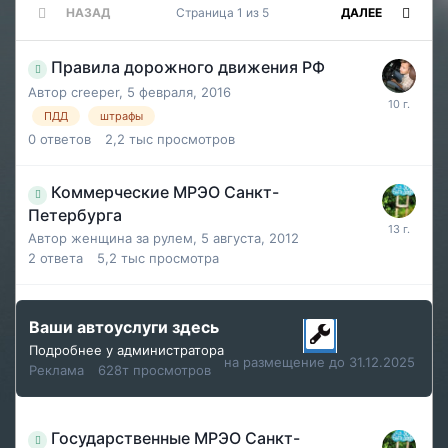
НАЗАД
Страница 1 из 5
ДАЛЕЕ
Правила дорожного движения РФ
Автор
creeper
,
5 февраля, 2016
ПДД
штрафы
0
ответов
2,2 тыс
просмотров
Коммерческие МРЭО Санкт-
Петербурга
Автор
женщина за рулем
,
5 августа, 2012
2
ответа
5,2 тыс
просмотра
Ваши автоуслуги здесь
Подробнее у администратора
на размещение до 31.12.2025
Реклама
628т просмотров
Государственные МРЭО Санкт-