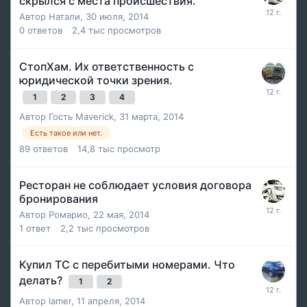
скрылся с места происшествия.
Автор
Натали
,
30 июля, 2014
0
ответов
2,4 тыс
просмотров
СтопХам. Их ответственность с
юридической точки зрения.
1
2
3
4
Автор Гость Maverick,
31 марта, 2014
Есть такое или нет.
89
ответов
14,8 тыс
просмотр
Ресторан не соблюдает условия договора
бронирования
Автор
Ромарио
,
22 мая, 2014
1
ответ
2,2 тыс
просмотров
Купил ТС с перебитыми номерами. Что
делать?
1
2
Автор
lamer
,
11 апреля, 2014