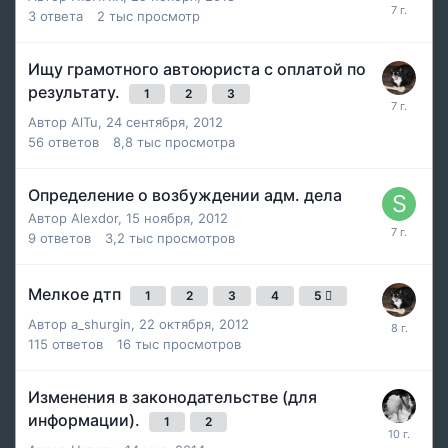
3
ответа
2 тыс
просмотр
Ищу грамотного автоюриста с оплатой по
результату.
1
2
3
Автор
AlTu
,
24 сентября, 2012
56
ответов
8,8 тыс
просмотра
Определение о возбуждении адм. дела
Автор
Alexdor
,
15 ноября, 2012
9
ответов
3,2 тыс
просмотров
Мелкое дтп
1
2
3
4
5
Автор
a_shurgin
,
22 октября, 2012
115
ответов
16 тыс
просмотров
Изменения в законодательстве (для
информации).
1
2