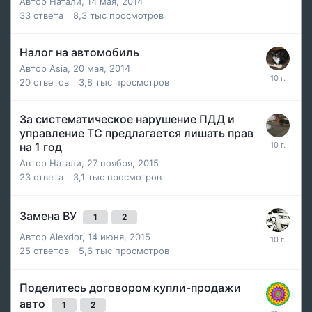
Автор
Натали
,
14 мая, 2014
33
ответа
8,3 тыс
просмотров
Налог на автомобиль
Автор
Asia
,
20 мая, 2014
20
ответов
3,8 тыс
просмотров
За систематическое нарушение ПДД и
управление ТС предлагается лишать прав
на 1 год
Автор
Натали
,
27 ноября, 2015
23
ответа
3,1 тыс
просмотров
Замена ВУ
1
2
Автор
Alexdor
,
14 июня, 2015
25
ответов
5,6 тыс
просмотров
Поделитесь договором купли-продажи
авто
1
2