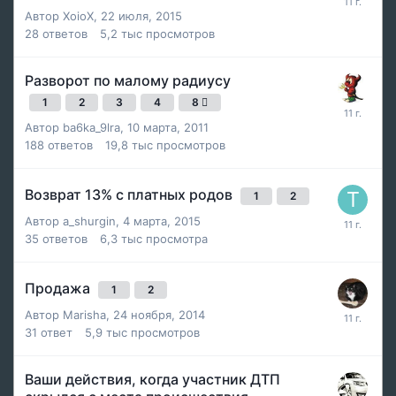
Автор
XoioX
,
22 июля, 2015
28
ответов
5,2 тыс
просмотров
Разворот по малому радиусу
1
2
3
4
8
Автор
ba6ka_9lra
,
10 марта, 2011
188
ответов
19,8 тыс
просмотров
Возврат 13% с платных родов
1
2
Автор
a_shurgin
,
4 марта, 2015
35
ответов
6,3 тыс
просмотра
Продажа
1
2
Автор
Marisha
,
24 ноября, 2014
31
ответ
5,9 тыс
просмотров
Ваши действия, когда участник ДТП