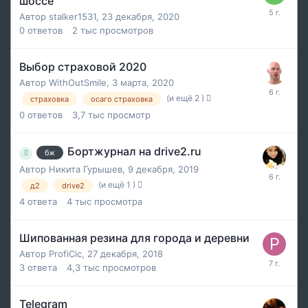
шоссе
Автор
stalker1531
,
23 декабря, 2020
0
ответов
2 тыс
просмотров
Выбор страховой 2020
Автор
WithOutSmile
,
3 марта, 2020
(и ещё 2 )
страховка
осаго страховка
0
ответов
3,7 тыс
просмотр
Бортжурнал на drive2.ru
бж
Автор
Никита Гурышев
,
9 декабря, 2019
(и ещё 1 )
д2
drive2
4
ответа
4 тыс
просмотра
Шипованная резина для города и деревни
Автор
ProfiCic
,
27 декабря, 2018
3
ответа
4,3 тыс
просмотров
Telegram