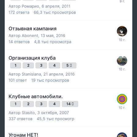
Автор
Ромарио
,
6 апреля, 2011
172
ответа
66,3 тыс
просмотров
Отзывная кампания
Автор
Abonent
,
13 мая, 2016
14
ответов
4,8 тыс
просмотра
Организация клуба
1
2
3
4
5
Автор
Stanislana
,
21 апреля, 2016
101
ответ
19 тыс
просмотров
Клубные автомобили.
1
2
3
4
14
Автор
Stasito
,
3 октября, 2007
337
ответов
45,5 тыс
просмотр
Угонам НЕТ!