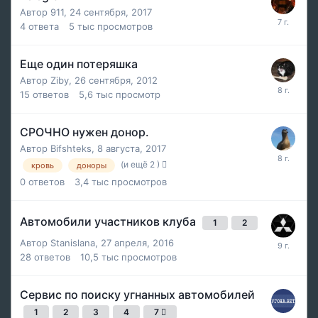
Автор
911
,
24 сентября, 2017
4
ответа
5 тыс
просмотров
Еще один потеряшка
Автор
Ziby
,
26 сентября, 2012
15
ответов
5,6 тыс
просмотр
СРОЧНО нужен донор.
Автор
Bifshteks
,
8 августа, 2017
(и ещё 2 )
кровь
доноры
0
ответов
3,4 тыс
просмотров
Автомобили участников клуба
1
2
Автор
Stanislana
,
27 апреля, 2016
28
ответов
10,5 тыс
просмотров
Сервис по поиску угнанных автомобилей
1
2
3
4
7