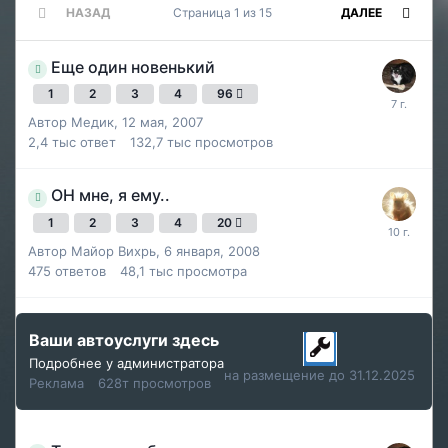
НАЗАД
Страница 1 из 15
ДАЛЕЕ
Еще один новенький
1
2
3
4
96
Автор
Медик
,
12 мая, 2007
2,4 тыс
ответ
132,7 тыс
просмотров
ОН мне, я ему..
1
2
3
4
20
Автор
Майор Вихрь
,
6 января, 2008
475
ответов
48,1 тыс
просмотра
Ваши автоуслуги здесь
Подробнее у администратора
на размещение до 31.12.2025
Реклама
628т просмотров