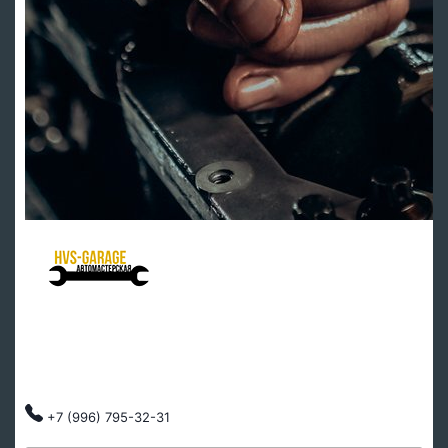
HVS Garage - мастерская клуба
Ремонт подвески
Ремонт ДВС
Тех обслуживание
Автозапчасти
Клубные скидки, индивидуальный подход.
+7 (996) 795-32-31