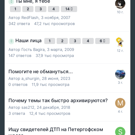
Ты мне, я тебе
1
2
3
4
14
Автор
RedFlash
,
3 ноября, 2007
342
ответа
47,2 тыс
просмотров
Наши лица
1
2
3
4
6
Автор Гость Bagira,
3 марта, 2009
147
ответов
37,9 тыс
просмотра
Помогите не обмануться...
Автор
a_shurgin
,
28 июня, 2023
0
ответов
11,9 тыс
просмотра
Почему темы так быстро архивируются?
Автор
sas212
,
24 декабря, 2018
3
ответа
12,4 тыс
просмотров
Ищу свидетелей ДТП на Петергофском