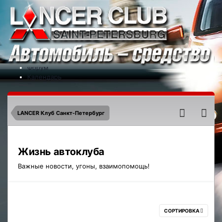
Меню
На сайт
Форум
Календарь
Партнеры
Новости
Контакты
LANCER Клуб Санкт-Петербург
Жизнь автоклуба
Важные новости, угоны, взаимопомощь!
СОРТИРОВКА