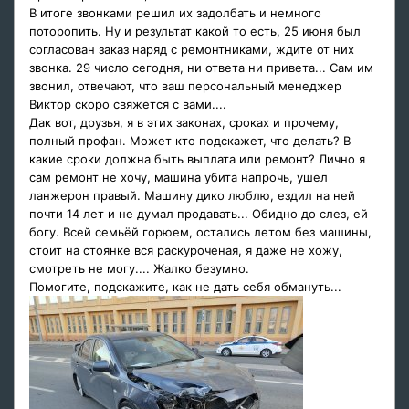
В итоге звонками решил их задолбать и немного
поторопить. Ну и результат какой то есть, 25 июня был
согласован заказ наряд с ремонтниками, ждите от них
звонка. 29 число сегодня, ни ответа ни привета... Сам им
звонил, отвечают, что ваш персональный менеджер
Виктор скоро свяжется с вами....
Дак вот, друзья, я в этих законах, сроках и прочему,
полный профан. Может кто подскажет, что делать? В
какие сроки должна быть выплата или ремонт? Лично я
сам ремонт не хочу, машина убита напрочь, ушел
ланжерон правый. Машину дико люблю, ездил на ней
почти 14 лет и не думал продавать... Обидно до слез, ей
богу. Всей семьёй горюем, остались летом без машины,
стоит на стоянке вся раскуроченая, я даже не хожу,
смотреть не могу.... Жалко безумно.
Помогите, подскажите, как не дать себя обмануть...