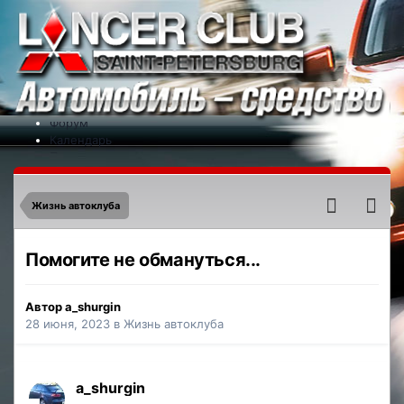
Меню
На сайт
Форум
Календарь
Партнеры
Новости
Контакты
Жизнь автоклуба
Помогите не обмануться...
Автор
a_shurgin
28 июня, 2023
в
Жизнь автоклуба
a_shurgin