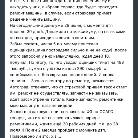
ответ, что до 21 июня ждать от них решения. Ну и
находясь у них, выбрали сервис, где будет проходить
ремонт машины, в случае, если страховая примет
решение чинить машину.
На сегодняшний день уже 29 июня, с момента дтп
прошло 30 дней. Динамили по максимуму, на связь сами
не выходят, приходится вечно звонить им.
Забыл сказать, числа 5 по-моему приезжал
оценщик(машина пострадала сильно и не на ходу), после
этого запросил у них калькуляцию, ждал дней 10,
получил. По итогу, то, что увидел оценщик тянет на 498
тыс.руб., сумма с учётом износа 290 тыс.руб. с
копейками, это без скрытых повреждений. И снова
тишина.... Звоню в контору по ремонту, называется
Автоград, отвечают, что от страховой пришел такой ответ
им, ремонт не осуществлять, запчасти не заказывать,
идёт рассмотрение тотала. Какие запчасти, ремонтники
мою машину в глаза не видели.
Звоню в страховую, они, ссылаясь на ФЗ по ОСАГО
говорят, что им не согласовать заказ наряд с
ремонтиками, ждите ещё 30 рабочих дней, т.е. до 28
июля!!! Почти 2 месяца пройдет с момента дтп.
Правомерно ли это, х.з....