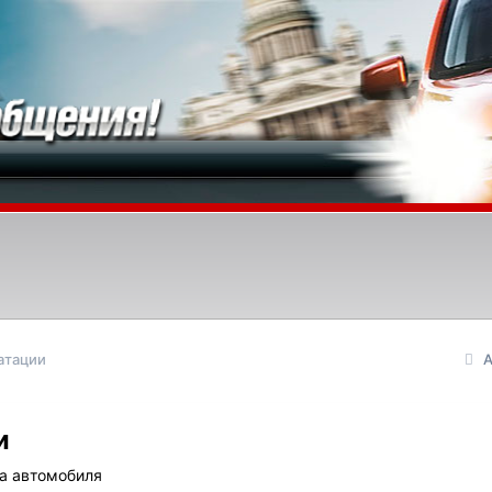
атации
А
и
та автомобиля