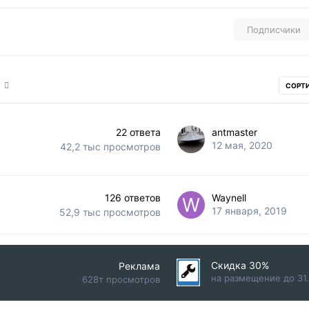
Подписчики
9
СОРТ
22
ответа
antmaster
12 мая, 2020
42,2 тыс
просмотров
126
ответов
Waynell
17 января, 2019
52,9 тыс
просмотров
Скидка 30%
Реклама
на размещение до 31.
628т просмотров