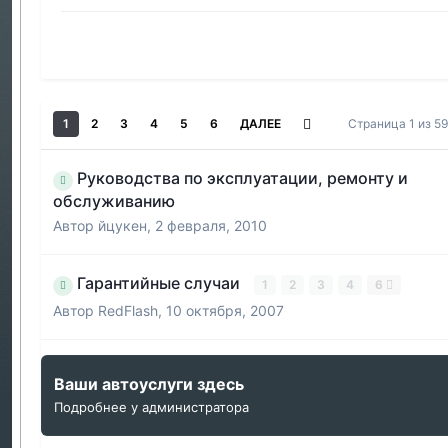
1
2
3
4
5
6
ДАЛЕЕ
Страница 1 из 5
Руководства по эксплуатации, ремонту и
обслуживанию
Автор
йцукен
,
2 февраля, 2010
Гарантийные случаи
1
2
3
4
6
Автор
RedFlash
,
10 октября, 2007
Ваши автоуслуги здесь
Подробнее у администратора