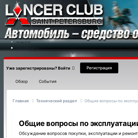
Меню
На сайт
Форум
Календарь
Партнеры
Новости
Контакты
Регистрация
Уже зарегистрированы? Войти
Обзор
События
Главная
Технический раздел
Общие вопросы по эксплу
Общие вопросы по эксплуатаци
Обсуждение вопросов покупки, эксплуатации и ремон