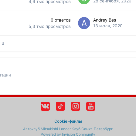
28 сентября, 2020
4,6 тыс
просмотров
0
ответов
Andrey Bes
13 июля, 2020
5,3 тыс
просмотров
9
тации
Cookie-файлы
Автоклуб Mitsubishi Lancer Клуб Санкт-Петербург
Powered by Invision Community