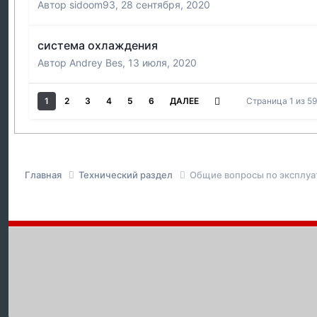
Автор
sidoom93
,
28 сентября, 2020
система охлаждения
Автор
Andrey Bes
,
13 июля, 2020
1
2
3
4
5
6
ДАЛЕЕ
Страница 1 из 5
Главная
Технический раздел
Общие вопросы по эксплуа