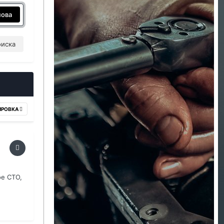
нова
оиска
ИРОВКА
ое СТО,