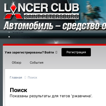
Меню
На сайт
Форум
Календарь
Партнеры
Новости
Контакты
Регистрация
Уже зарегистрированы? Войти
Обзор
События
Главная
Поиск
Поиск
Показаны результаты для тегов 'ржавчина'.