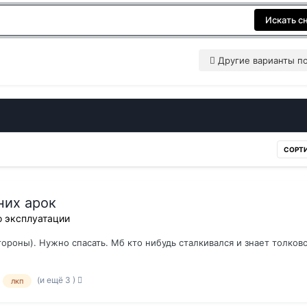
Искать с
Другие варианты п
СОРТ
них арок
 эксплуатации
стороны). Нужно спасать. Мб кто нибудь сталкивался и знает толков
(и ещё 3 )
лкп