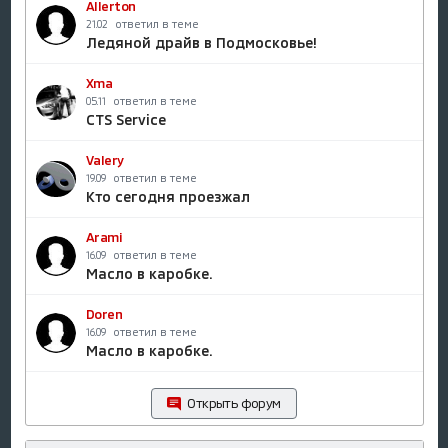
Allerton
ответил в теме
21.02
Ледяной драйв в Подмосковье!
Xma
ответил в теме
05.11
CTS Service
Valery
ответил в теме
19.09
Кто сегодня проезжал
Arami
ответил в теме
16.09
Масло в каробке.
Doren
ответил в теме
16.09
Масло в каробке.
Открыть форум