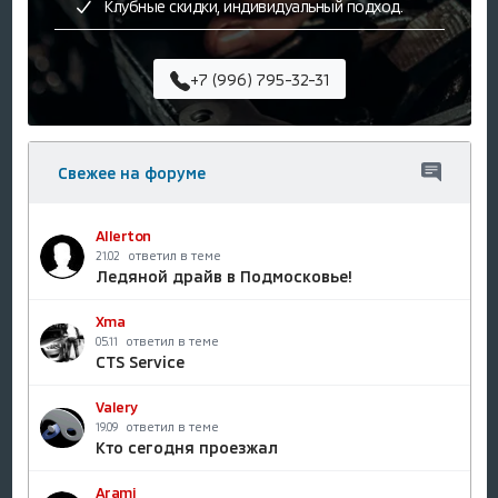
Клубные скидки, индивидуальный подход.
+7 (996) 795-32-31
Свежее на форуме
Allerton
ответил в теме
21.02
Ледяной драйв в Подмосковье!
Xma
ответил в теме
05.11
CTS Service
Valery
ответил в теме
19.09
Кто сегодня проезжал
Arami