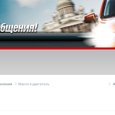
коления
Масло в двигатель
А