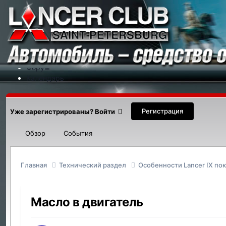
Меню
На сайт
Форум
Календарь
Партнеры
Новости
Контакты
Регистрация
Уже зарегистрированы? Войти
Обзор
События
Главная
Технический раздел
Особенности Lancer IX по
Масло в двигатель