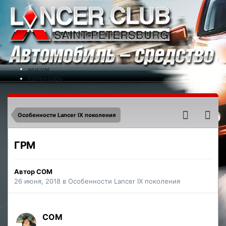
Меню
На сайт
Форум
Календарь
Партнеры
Новости
Контакты
Особенности Lancer IX поколения
ГРМ
Автор
COM
26 июня, 2018
в
Особенности Lancer IX поколения
COM