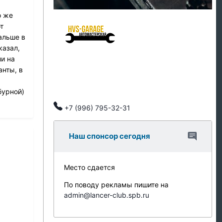
HVS Garage - мастерская клуба
о же
т
альше в
казал,
Ремонт подвески
ли на
Ремонт ДВС
анты, в
Тех обслуживание
Автозапчасти
бурной)
Клубные скидки, индивидуальный подход.
+7 (996) 795-32-31
Наш спонсор сегодня
Место сдается
По поводу рекламы пишите на
admin@lancer-club.spb.ru