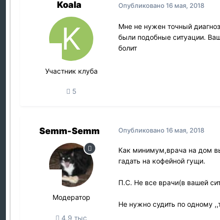
Koala
Опубликовано
16 мая, 2018
Мне не нужен точный диагноз
были подобные ситуации. Ваш
болит
Участник клуба
5
Semm-Semm
Опубликовано
16 мая, 2018
Как минимум,врача на дом вы
гадать на кофейной гущи.
П.С. Не все врачи(в вашей с
Модератор
Не нужно судить по одному ,,
4,9 тыс