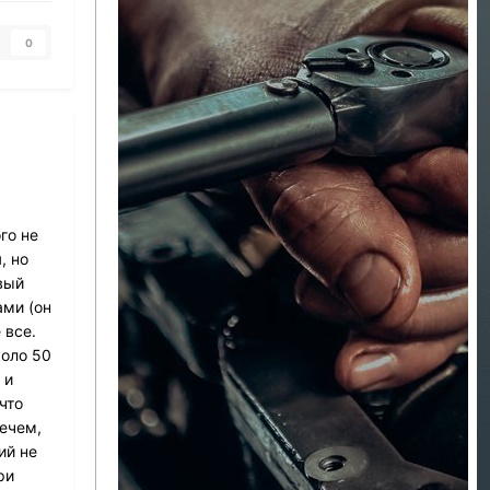
0
го не
, но
вый
ами (он
 все.
коло 50
 и
что
нечем,
ий не
ри