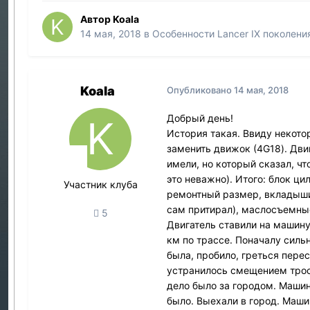
Автор
Koala
14 мая, 2018
в
Особенности Lancer IX поколени
Koala
Опубликовано
14 мая, 2018
Добрый день!
История такая. Ввиду некотор
заменить движок (4G18). Дви
имели, но который сказал, ч
это неважно). Итого: блок ц
Участник клуба
ремонтный размер, вкладыши 
сам притирал), маслосъемные
5
Двигатель ставили на машину
км по трассе. Поначалу силь
была, пробило, греться пере
устранилось смещением троса
дело было за городом. Машин
было. Выехали в город. Маши