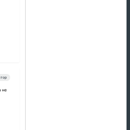
втор
а не