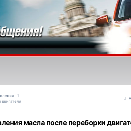
коления
А
и двигателя
вления масла после переборки двигат