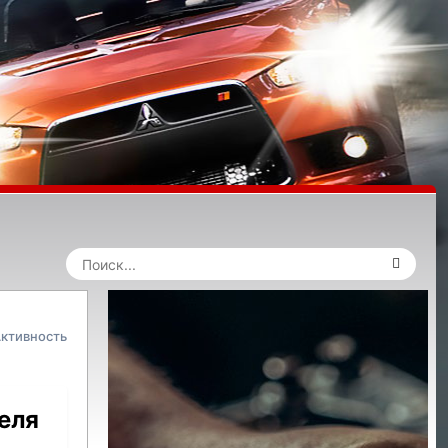
ктивность
еля