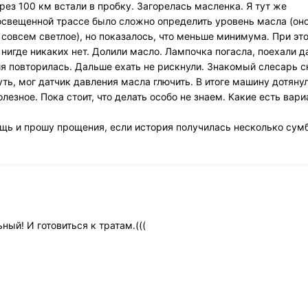
рез 100 км встали в пробку. Загорелась масленка. Я тут же
освещенной трассе было сложно определить уровень масла (он
 совсем светлое), но показалось, что меньше минимума. При это
нигде никаких нет. Долили масло. Лампочка погасла, поехали д
ия повторилась. Дальше ехать не рискнули. Знакомый слесарь с
ть, мог датчик давления масла глючить. В итоге машину дотяну
олезное. Пока стоит, что делать особо не знаем. Какие есть вари
щь и прошу прощения, если история получилась несколько сум
ый! И готовиться к тратам.(((