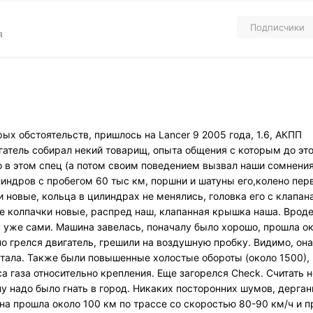
Подписчики
я
ых обстоятельств, пришлось на Lancer 9 2005 года, 1.6, АКПП
гатель собирал некий товарищ, опыта общения с которым до это
то в этом спец (а потом своим поведением вызвал наши сомнения
илиндров с пробегом 60 тыс км, поршни и шатуны его,колено пер
новые, кольца в цилиндрах не менялись, головка его с клапан
 колпачки новые, распред наш, клапанная крышка наша. Вроде
 уже сами. Машина завелась, поначалу было хорошо, прошла о
но грелся двигатель, грешили на воздушную пробку. Видимо, она
стала. Также были повышенные холостые обороты (около 1500), 
 газа относительно крепления. Еще загорелся Check. Считать 
у надо было гнать в город. Никаких посторонних шумов, дерган
на прошла около 100 км по трассе со скоростью 80-90 км/ч и п