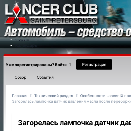
Меню
На сайт
Форум
Календарь
Партнеры
Новости
Контакты
Регистрация
Уже зарегистрированы? Войти
Обзор
События
Главная
Технический раздел
Особенности Lancer IX по
Загорелась лампочка датчик давления масла после переборк
Загорелась лампочка датчик да