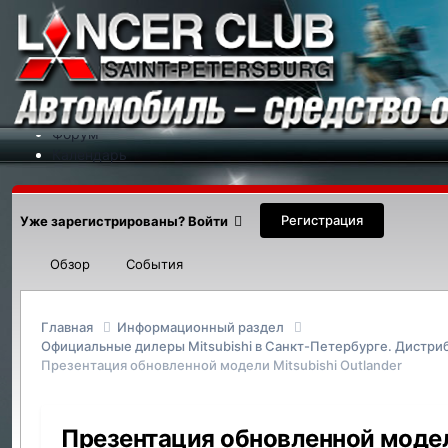
Меню
На сайт
Форум
Календарь
Партнеры
Новости
Контакты
Регистрация
Уже зарегистрированы? Войти
Обзор
События
Главная
Информационный раздел
Официальные дилеры Mitsubishi в Санкт-Петербурге. Дистриб
Презентация обновленной модели Mitsubishi Outlander
Презентация обновленной модели