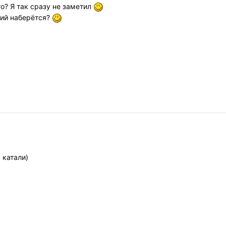
го? Я так сразу не заметил
чий наберётся?
 катали)