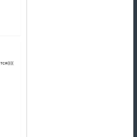
тся((((