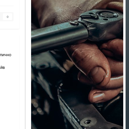
0
 лично
айв