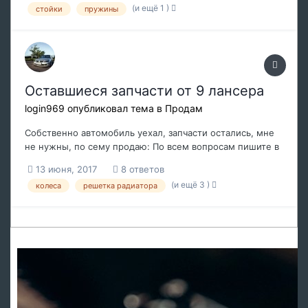
(и ещё 1 )
стойки
пружины
Оставшиеся запчасти от 9 лансера
login969
опубликовал тема в
Продам
Собственно автомобиль уехал, запчасти остались, мне
не нужны, по сему продаю: По всем вопросам пишите в
лс, или лучше сразу в ВК там быстрее отвечу
13 июня, 2017
8 ответов
https://vk.com/dmitri.andreevich там и фотографии более
(и ещё 3 )
колеса
решетка радиатора
подробные отправлю! Погнали. 1) комплект колес r15
6,5 j 4x114,3 с зи...