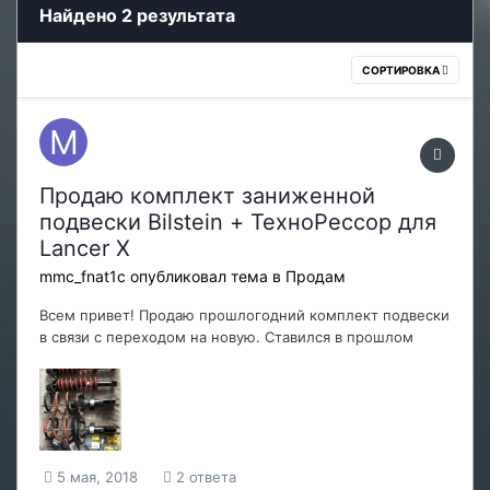
Найдено 2 результата
СОРТИРОВКА
Продаю комплект заниженной
подвески Bilstein + ТехноРессор для
Lancer X
mmc_fnat1c
опубликовал тема в
Продам
Всем привет! Продаю прошлогодний комплект подвески
в связи с переходом на новую. Ставился в прошлом
году. Покупал всё через Экзист (есть чеки). Откатал на
нем около 12500 км, все живое. Передние
амортизаторы Bilstein под 18’’ диски: 22-213860 22-
213877 Задние: 19...
5 мая, 2018
2 ответа