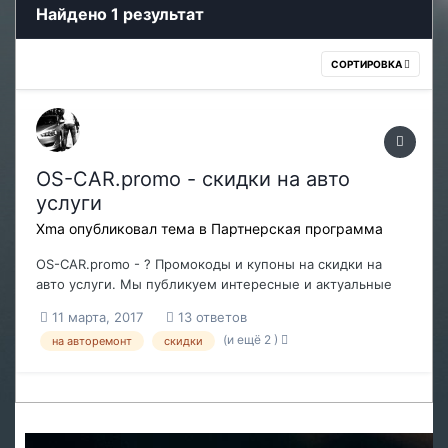
Найдено 1 результат
СОРТИРОВКА
OS-CAR.promo - скидки на авто
услуги
Xma
опубликовал тема в
Партнерская программа
OS-CAR.promo - ? Промокоды и купоны на скидки на
авто услуги. Мы публикуем интересные и актуальные
промо-акции. Каждый зарегистрированный
11 марта, 2017
13 ответов
пользователь может получить бесплатно промокод ос-
(и ещё 2 )
на авторемонт
скидки
кар. Обратитесь к организатору акции, покажите
промокод или купон ос-кар и получайте свои скидки.
Мн...