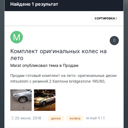
Найдено 1 результат
СОРТИРОВКА
Комплект оригинальных колес на
лето
Marat
опубликовал тема в
Продам
Продам готовый комплект на лето: оригинальные диски
mitsubishi с резиной.2 баллона bridgestone 195/60,
остаток протектора 3-4 мм, 2 баллона viatti assimetrico
195/65 остаток 5,5 мм. На пару сезонов точно хватит.
Состояние на 4, имеются притертости от бордюра.
Серьезных изъянов нет. Небольшой торг на...
(и ещё 4 )
20 июня, 2018
диски
колеса