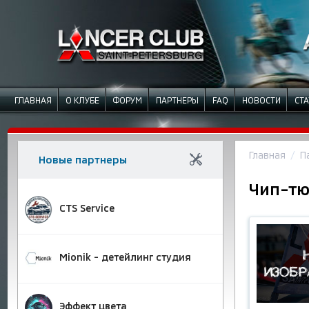
ГЛАВНАЯ
О КЛУБЕ
ФОРУМ
ПАРТНЕРЫ
FAQ
НОВОСТИ
СТА
Главная
П
Новые партнеры
Чип-тю
CTS Service
Mionik - детейлинг студия
Эффект цвета