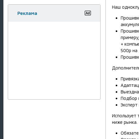
Наш одноклу
Реклама
Прошивка
аккумуля
Прошивк
примеру
+ компь
500р на 
Прошивка
Дополнитель
Привязк
Адаптац
Выездна
Подбор 
Эксперт 
Использует 
ниже рынка.
Обязате