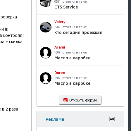
ответил в теме
05.11
CTS Service
проверка
Valery
ответил в теме
19.09
й (к
Кто сегодня проезжал
з контроля)
ра + скидка
Arami
ответил в теме
16.09
Масло в каробке.
Doren
ответил в теме
16.09
Масло в каробке.
Открыть форум
 в 2 раза
Реклама