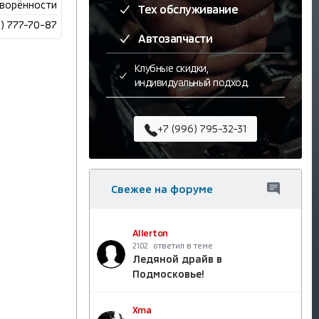
ворённости
Тех обслуживание
5) 777-70-87
Автозапчасти
Клубные скидки,
индивидуальный подход.
+7 (996) 795-32-31
Свежее на форуме
Allerton
ответил в теме
21.02
Ледяной драйв в
Подмосковье!
Xma