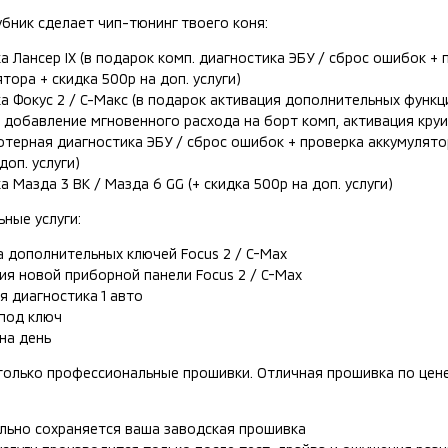
бник сделает чип-тюнинг твоего коня:
 Лансер IX (в подарок комп. диагностика ЭБУ / сброс ошибок + 
тора + скидка 500р на доп. услуги)
а Фокус 2 / С-Макс (в подарок активация дополнительных функци
, добавление мгновенного расхода на борт комп, активация круи
ютерная диагностика ЭБУ / сброс ошибок + проверка аккумулято
доп. услуги)
 Мазда 3 BK / Мазда 6 GG (+ скидка 500р на доп. услуги)
ные услуги:
а дополнительных ключей Focus 2 / C-Max
ия новой приборной панели Focus 2 / C-Max
я диагностика 1 авто
под ключ
на день
только профессиональные прошивки. Отличная прошивка по цене
льно сохраняется ваша заводская прошивка