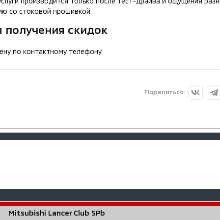
услуги производится только после тест-драйва и ощущения раз
ию со стоковой прошивкой.
я получения скидок
ену по контактному телефону.
Поделиться:
Mitsubishi Lancer Club SPb