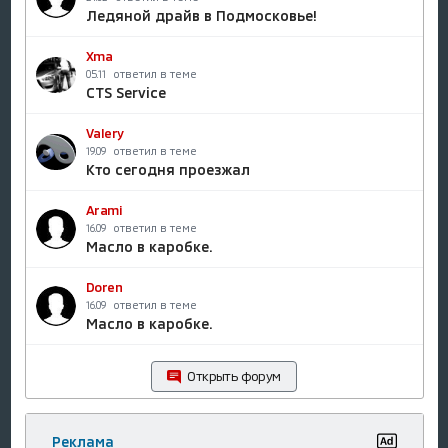
Ледяной драйв в Подмосковье!
Xma
ответил в теме
05.11
CTS Service
Valery
ответил в теме
19.09
Кто сегодня проезжал
Arami
ответил в теме
16.09
Масло в каробке.
Doren
ответил в теме
16.09
Масло в каробке.
Открыть форум
Реклама