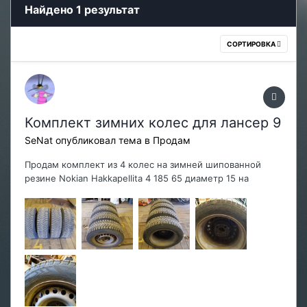
Найдено 1 результат
СОРТИРОВКА
Комплект зимних колес для лансер 9
SeNat
опубликовал тема в
Продам
Продам комплект из 4 колес на зимней шипованной
резине Nokian Hakkapellita 4 185 65 диаметр 15 на
стальных штампованных дисках. Состояние нормальное,
рабочее. Остаток шипов процентов 50-60. Отходила 4
сезона, но пробег был небольшой. Еще сезона на 2
точно хватит, а может и больше. Все колеса отбал...