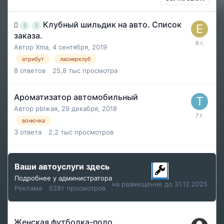
Клубный шильдик на авто. Список
заказа.
Автор
Xma
,
4 сентября, 2019
атрибут
ласнерклуб
8
ответов
25,8 тыс
просмотра
Ароматизатор автомобильный
Автор
рblжая
,
29 декабря, 2018
вонючка
3
ответа
2,2 тыс
просмотров
Ваши автоуслуги здесь
Подробнее у администратора
на размещение до 31.12.2025
Реклама
628т просмотров
Женская футболка-поло