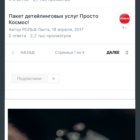
Пакет детейлинговых услуг Просто
Космос!
Автор
РОЛЬФ Лахта
,
18 апреля, 2017
2
ответа
2,2 тыс
просмотров
НАЗАД
Страница 1 из 4
ДАЛЕЕ
Подписчики
0